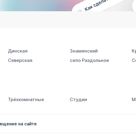
Динская
Знаменский
К
Северская
село Раздольное
С
Трёхкомнатные
Студии
М
ещение на сайте