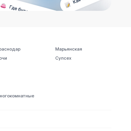
раснодар
Марьянская
очи
Супсех
ногокомнатные