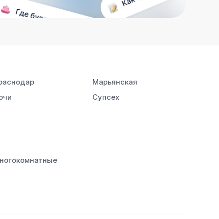
раснодар
Марьянская
очи
Супсех
ногокомнатные