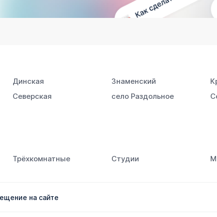
Динская
Знаменский
К
Северская
село Раздольное
С
Трёхкомнатные
Студии
М
ещение на сайте