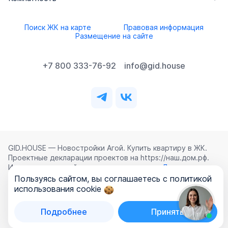
Поиск ЖК на карте
Правовая информация
Размещение на сайте
+7 800 333-76-92
info@gid.house
GID.HOUSE — Новостройки Агой. Купить квартиру в ЖК.
Проектные декларации проектов на https://наш.дом.рф.
Использование сайта означает согласие с
Лицензионным
соглашением
,
Политикой конфиденциальности
и
Пользуясь сайтом, вы соглашаетесь с политикой
Политикой обработки персональных данных
.
использования cookie
©
2026
ООО «ГИД.ХАУЗ»
Подробнее
Принять