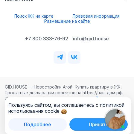
Поиск ЖК на карте
Правовая информация
Размещение на сайте
+7 800 333-76-92
info@gid.house
GID.HOUSE — Новостройки Агой. Купить квартиру в ЖК.
Проектные декларации проектов на https://наш.дом.рф.
Использование сайта означает согласие с
Лицензионным
соглашением
,
Политикой конфиденциальности
и
Пользуясь сайтом, вы соглашаетесь с политикой
Политикой обработки персональных данных
.
использования cookie
©
2026
ООО «ГИД.ХАУЗ»
Подробнее
Принять