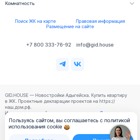
Комнатность
Поиск ЖК на карте
Правовая информация
Размещение на сайте
+7 800 333-76-92
info@gid.house
GID.HOUSE — Новостройки Адыгейска. Купить квартиру
в ЖК. Проектные декларации проектов на https://
наш.дом.рф.
Использование сайта означает согласие с
Лицензионным
соглашением
,
Политикой конфиденциальности
и
Пользуясь сайтом, вы соглашаетесь с политикой
Политикой обработки персональных данных
.
использования cookie
©
2026
ООО «ГИД.ХАУЗ»