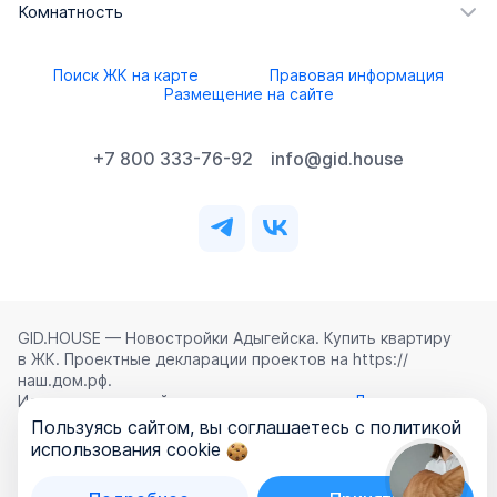
Комнатность
Поиск ЖК на карте
Правовая информация
Размещение на сайте
+7 800 333-76-92
info@gid.house
GID.HOUSE — Новостройки Адыгейска. Купить квартиру
в ЖК. Проектные декларации проектов на https://
наш.дом.рф.
Использование сайта означает согласие с
Лицензионным
соглашением
,
Политикой конфиденциальности
и
Пользуясь сайтом, вы соглашаетесь с политикой
Политикой обработки персональных данных
.
использования cookie
©
2026
ООО «ГИД.ХАУЗ»