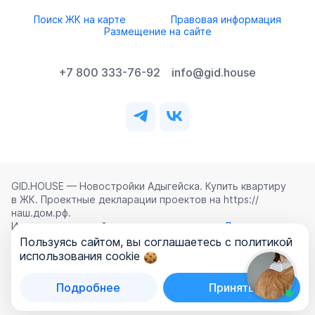
Поиск ЖК на карте
Правовая информация
Размещение на сайте
+7 800 333-76-92
info@gid.house
GID.HOUSE — Новостройки Адыгейска. Купить квартиру
в ЖК. Проектные декларации проектов на https://
наш.дом.рф.
Использование сайта означает согласие с
Лицензионным
соглашением
,
Политикой конфиденциальности
и
Пользуясь сайтом, вы соглашаетесь с политикой
Политикой обработки персональных данных
.
использования cookie
©
2026
ООО «ГИД.ХАУЗ»
Подробнее
Принять