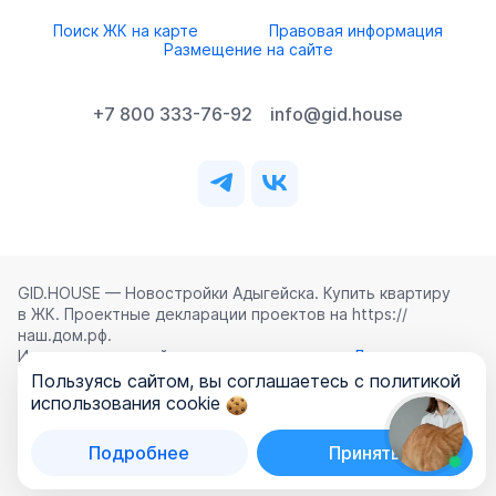
Поиск ЖК на карте
Правовая информация
Размещение на сайте
+7 800 333-76-92
info@gid.house
GID.HOUSE — Новостройки Адыгейска. Купить квартиру
в ЖК. Проектные декларации проектов на https://
наш.дом.рф.
Использование сайта означает согласие с
Лицензионным
соглашением
,
Политикой конфиденциальности
и
Пользуясь сайтом, вы соглашаетесь с политикой
Политикой обработки персональных данных
.
использования cookie
©
2026
ООО «ГИД.ХАУЗ»
Подробнее
Принять