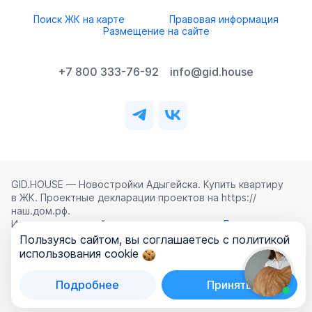
Поиск ЖК на карте
Правовая информация
Размещение на сайте
+7 800 333-76-92
info@gid.house
GID.HOUSE — Новостройки Адыгейска. Купить квартиру
в ЖК. Проектные декларации проектов на https://
наш.дом.рф.
Использование сайта означает согласие с
Лицензионным
соглашением
,
Политикой конфиденциальности
и
Пользуясь сайтом, вы соглашаетесь с политикой
Политикой обработки персональных данных
.
использования cookie
©
2026
ООО «ГИД.ХАУЗ»
Подробнее
Принять