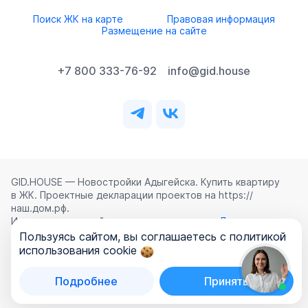
Поиск ЖК на карте
Правовая информация
Размещение на сайте
+7 800 333-76-92
info@gid.house
GID.HOUSE — Новостройки Адыгейска. Купить квартиру
в ЖК. Проектные декларации проектов на https://
наш.дом.рф.
Использование сайта означает согласие с
Лицензионным
соглашением
,
Политикой конфиденциальности
и
Пользуясь сайтом, вы соглашаетесь с политикой
Политикой обработки персональных данных
.
использования cookie
©
2026
ООО «ГИД.ХАУЗ»
Подробнее
Принять