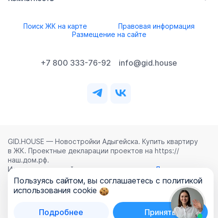
Поиск ЖК на карте
Правовая информация
Размещение на сайте
+7 800 333-76-92
info@gid.house
GID.HOUSE — Новостройки Адыгейска. Купить квартиру
в ЖК. Проектные декларации проектов на https://
наш.дом.рф.
Использование сайта означает согласие с
Лицензионным
соглашением
,
Политикой конфиденциальности
и
Пользуясь сайтом, вы соглашаетесь с политикой
Политикой обработки персональных данных
.
использования cookie
©
2026
ООО «ГИД.ХАУЗ»
Подробнее
Принять