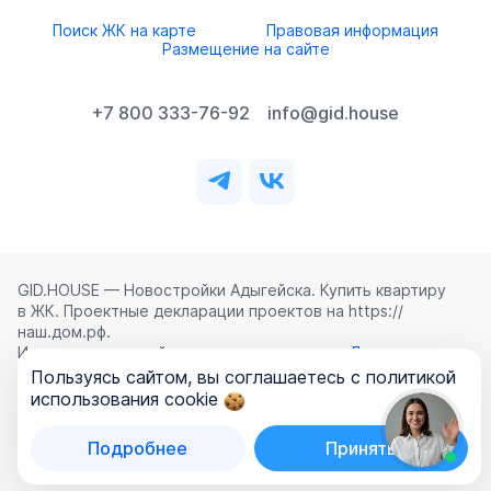
Поиск ЖК на карте
Правовая информация
Размещение на сайте
+7 800 333-76-92
info@gid.house
GID.HOUSE — Новостройки Адыгейска. Купить квартиру
в ЖК. Проектные декларации проектов на https://
наш.дом.рф.
Использование сайта означает согласие с
Лицензионным
соглашением
,
Политикой конфиденциальности
и
Пользуясь сайтом, вы соглашаетесь с политикой
Политикой обработки персональных данных
.
использования cookie
©
2026
ООО «ГИД.ХАУЗ»
Подробнее
Принять