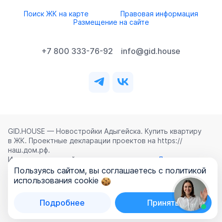
Поиск ЖК на карте
Правовая информация
Размещение на сайте
+7 800 333-76-92
info@gid.house
GID.HOUSE — Новостройки Адыгейска. Купить квартиру
в ЖК. Проектные декларации проектов на https://
наш.дом.рф.
Использование сайта означает согласие с
Лицензионным
соглашением
,
Политикой конфиденциальности
и
Пользуясь сайтом, вы соглашаетесь с политикой
Политикой обработки персональных данных
.
использования cookie
©
2026
ООО «ГИД.ХАУЗ»
Подробнее
Принять