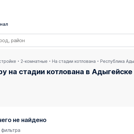
нал
остройке
2-комнатные
На стадии котлована
Республика Ад
у на стадии котлована в Адыгейске
чего не найдено
 фильтра