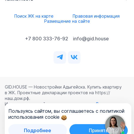
Поиск ЖК на карте
Правовая информация
Размещение на сайте
+7 800 333-76-92
info@gid.house
GID.HOUSE — Новостройки Адыгейска. Купить квартиру
в ЖК. Проектные декларации проектов на https://
наш.дом.рф.
Использование сайта означает согласие с
Лицензионным
соглашением
,
Политикой конфиденциальности
и
Пользуясь сайтом, вы соглашаетесь с политикой
Политикой обработки персональных данных
.
использования cookie
©
2026
ООО «ГИД.ХАУЗ»
Подробнее
Принять