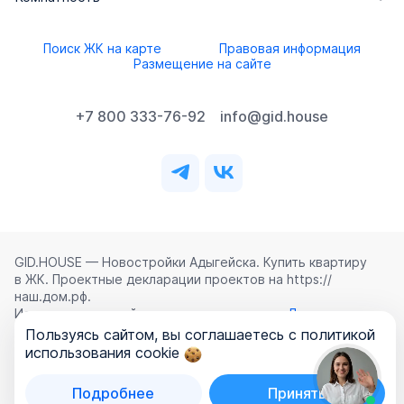
Поиск ЖК на карте
Правовая информация
Размещение на сайте
+7 800 333-76-92
info@gid.house
GID.HOUSE — Новостройки Адыгейска. Купить квартиру
в ЖК. Проектные декларации проектов на https://
наш.дом.рф.
Использование сайта означает согласие с
Лицензионным
соглашением
,
Политикой конфиденциальности
и
Пользуясь сайтом, вы соглашаетесь с политикой
Политикой обработки персональных данных
.
использования cookie
©
2026
ООО «ГИД.ХАУЗ»
Подробнее
Принять