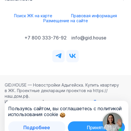
Поиск ЖК на карте
Правовая информация
Размещение на сайте
+7 800 333-76-92
info@gid.house
GID.HOUSE — Новостройки Адыгейска. Купить квартиру
в ЖК. Проектные декларации проектов на https://
наш.дом.рф.
Использование сайта означает согласие с
Лицензионным
соглашением
,
Политикой конфиденциальности
и
Пользуясь сайтом, вы соглашаетесь с политикой
Политикой обработки персональных данных
.
использования cookie
©
2026
ООО «ГИД.ХАУЗ»
Подробнее
Принять