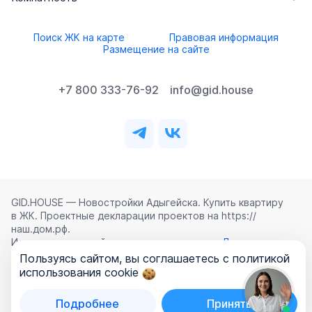
Поиск ЖК на карте
Правовая информация
Размещение на сайте
+7 800 333-76-92
info@gid.house
GID.HOUSE — Новостройки Адыгейска. Купить квартиру
в ЖК. Проектные декларации проектов на https://
наш.дом.рф.
Использование сайта означает согласие с
Лицензионным
соглашением
,
Политикой конфиденциальности
и
Пользуясь сайтом, вы соглашаетесь с политикой
Политикой обработки персональных данных
.
использования cookie
©
2026
ООО «ГИД.ХАУЗ»
Подробнее
Принять