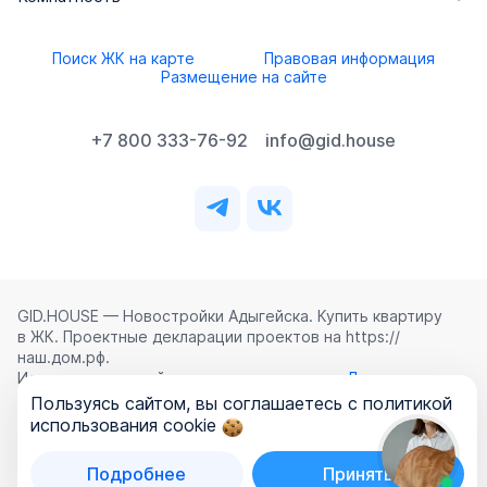
Поиск ЖК на карте
Правовая информация
Размещение на сайте
+7 800 333-76-92
info@gid.house
GID.HOUSE — Новостройки Адыгейска. Купить квартиру
в ЖК. Проектные декларации проектов на https://
наш.дом.рф.
Использование сайта означает согласие с
Лицензионным
соглашением
,
Политикой конфиденциальности
и
Пользуясь сайтом, вы соглашаетесь с политикой
Политикой обработки персональных данных
.
использования cookie
©
2026
ООО «ГИД.ХАУЗ»
Подробнее
Принять