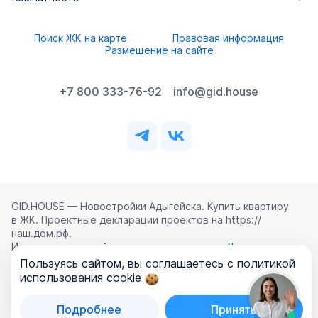
Поиск ЖК на карте
Правовая информация
Размещение на сайте
+7 800 333-76-92
info@gid.house
GID.HOUSE — Новостройки Адыгейска. Купить квартиру
в ЖК. Проектные декларации проектов на https://
наш.дом.рф.
Использование сайта означает согласие с
Лицензионным
соглашением
,
Политикой конфиденциальности
и
Пользуясь сайтом, вы соглашаетесь с политикой
Политикой обработки персональных данных
.
использования cookie
©
2026
ООО «ГИД.ХАУЗ»
Подробнее
Принять