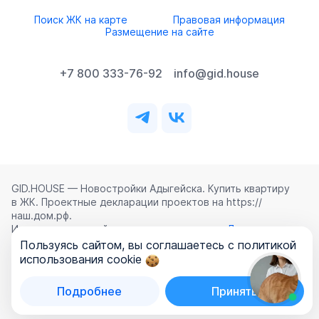
Поиск ЖК на карте
Правовая информация
Размещение на сайте
+7 800 333-76-92
info@gid.house
GID.HOUSE — Новостройки Адыгейска. Купить квартиру
в ЖК. Проектные декларации проектов на https://
наш.дом.рф.
Использование сайта означает согласие с
Лицензионным
соглашением
,
Политикой конфиденциальности
и
Пользуясь сайтом, вы соглашаетесь с политикой
Политикой обработки персональных данных
.
использования cookie
©
2026
ООО «ГИД.ХАУЗ»
Подробнее
Принять