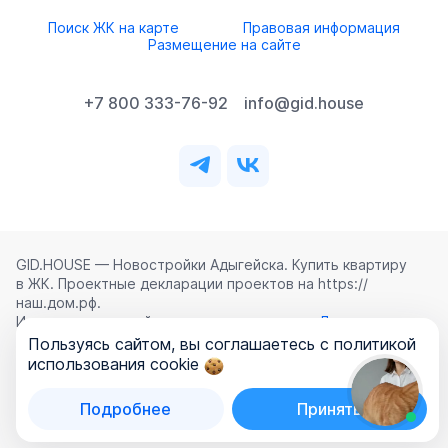
Поиск ЖК на карте
Правовая информация
Размещение на сайте
+7 800 333-76-92
info@gid.house
GID.HOUSE — Новостройки Адыгейска. Купить квартиру
в ЖК. Проектные декларации проектов на https://
наш.дом.рф.
Использование сайта означает согласие с
Лицензионным
соглашением
,
Политикой конфиденциальности
и
Пользуясь сайтом, вы соглашаетесь с политикой
Политикой обработки персональных данных
.
использования cookie
©
2026
ООО «ГИД.ХАУЗ»
Подробнее
Принять