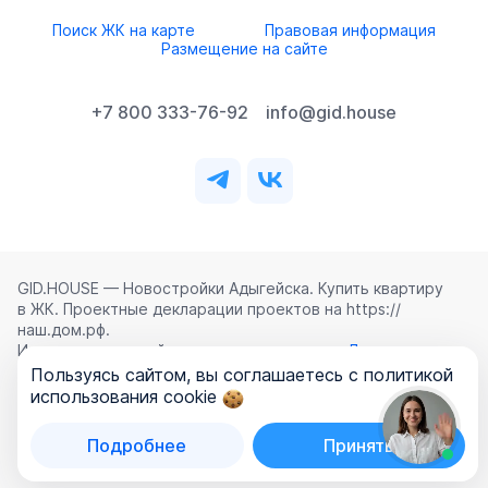
Поиск ЖК на карте
Правовая информация
Размещение на сайте
+7 800 333-76-92
info@gid.house
GID.HOUSE — Новостройки Адыгейска. Купить квартиру
в ЖК. Проектные декларации проектов на https://
наш.дом.рф.
Использование сайта означает согласие с
Лицензионным
соглашением
,
Политикой конфиденциальности
и
Пользуясь сайтом, вы соглашаетесь с политикой
Политикой обработки персональных данных
.
использования cookie
©
2026
ООО «ГИД.ХАУЗ»
Подробнее
Принять