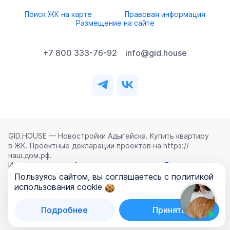
Поиск ЖК на карте
Правовая информация
Размещение на сайте
+7 800 333-76-92
info@gid.house
GID.HOUSE — Новостройки Адыгейска. Купить квартиру
в ЖК. Проектные декларации проектов на https://
наш.дом.рф.
Использование сайта означает согласие с
Лицензионным
соглашением
,
Политикой конфиденциальности
и
Пользуясь сайтом, вы соглашаетесь с политикой
Политикой обработки персональных данных
.
использования cookie
©
2026
ООО «ГИД.ХАУЗ»
Подробнее
Принять