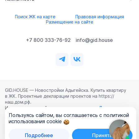
Поиск ЖК на карте
Правовая информация
Размещение на сайте
+7 800 333-76-92
info@gid.house
GID.HOUSE — Новостройки Адыгейска. Купить квартиру
в ЖК. Проектные декларации проектов на https://
наш.дом.рф.
Использование сайта означает согласие с
Лицензионным
соглашением
,
Политикой конфиденциальности
и
Пользуясь сайтом, вы соглашаетесь с политикой
Политикой обработки персональных данных
.
использования cookie
©
2026
ООО «ГИД.ХАУЗ»
Подробнее
Принять