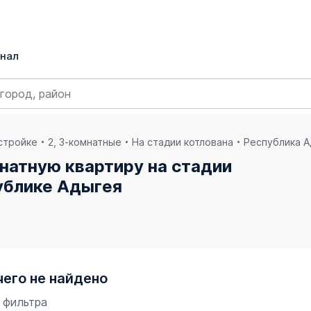
нал
остройке
2, 3-комнатные
На стадии котлована
Республика А
натную квартиру на стадии
ублике Адыгея
чего не найдено
 фильтра