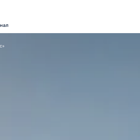
нал
с»