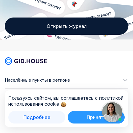
Открыть журнал
Населённые пункты в регионе
Комнатность
Пользуясь сайтом, вы соглашаетесь с политикой
использования cookie
Поиск ЖК на карте
Правовая информация
Подробнее
Принять
Размещение на сайте