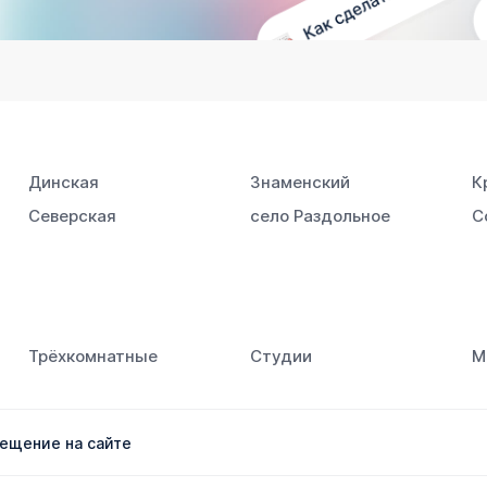
Динская
Знаменский
К
Северская
село Раздольное
С
Трёхкомнатные
Студии
М
ещение на сайте