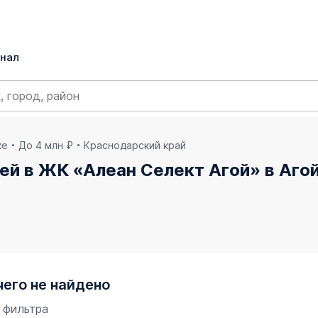
нал
ке
До 4 млн ₽
Краснодарский край
лей в ЖК «Алеан Селект Агой» в Аго
чего не найдено
 фильтра