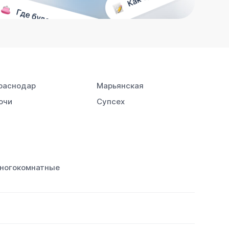
раснодар
Марьянская
очи
Супсех
ногокомнатные