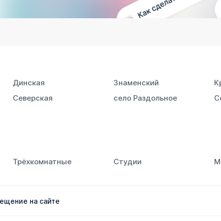
Динская
Знаменский
К
Северская
село Раздольное
С
Трёхкомнатные
Студии
М
ещение на сайте