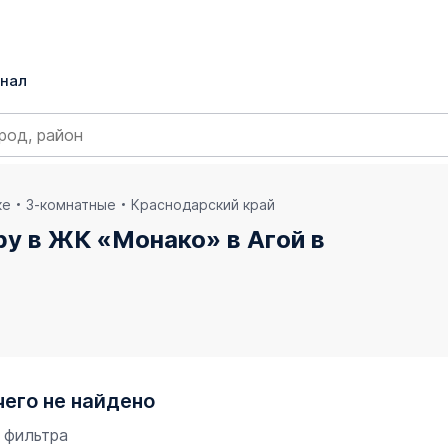
нал
ке
3-комнатные
Краснодарский край
у в ЖК «Монако» в Агой в
чего не найдено
 фильтра