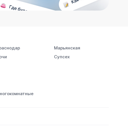
раснодар
Марьянская
очи
Супсех
ногокомнатные