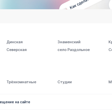
Динская
Знаменский
К
Северская
село Раздольное
С
Трёхкомнатные
Студии
М
ещение на сайте