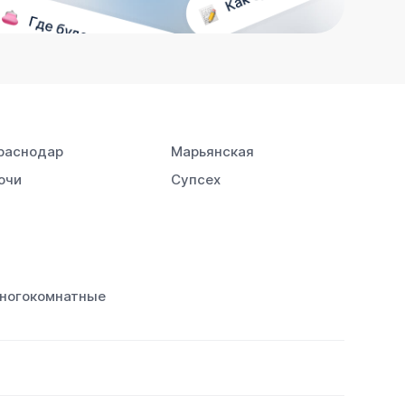
раснодар
Марьянская
очи
Супсех
ногокомнатные