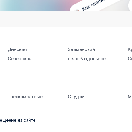
Динская
Знаменский
К
Северская
село Раздольное
С
Трёхкомнатные
Студии
М
ещение на сайте