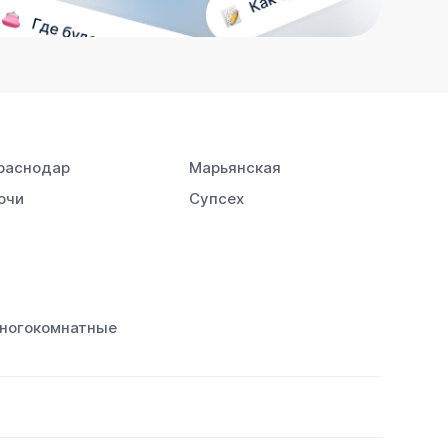
раснодар
Марьянская
очи
Супсех
ногокомнатные