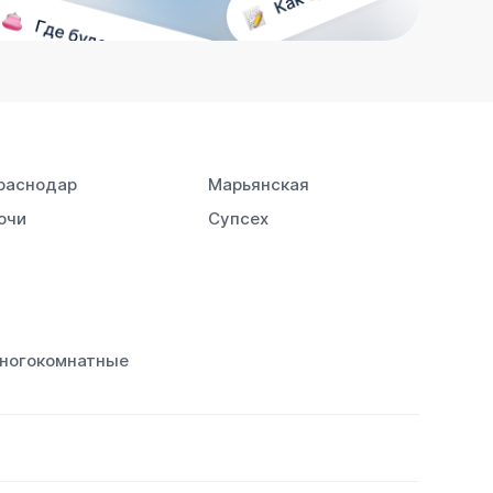
раснодар
Марьянская
очи
Супсех
ногокомнатные