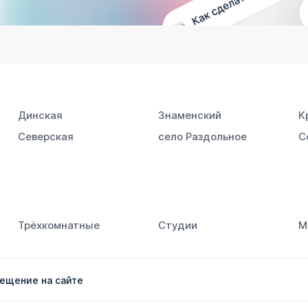
Динская
Знаменский
К
Северская
село Раздольное
С
Трёхкомнатные
Студии
М
ещение на сайте