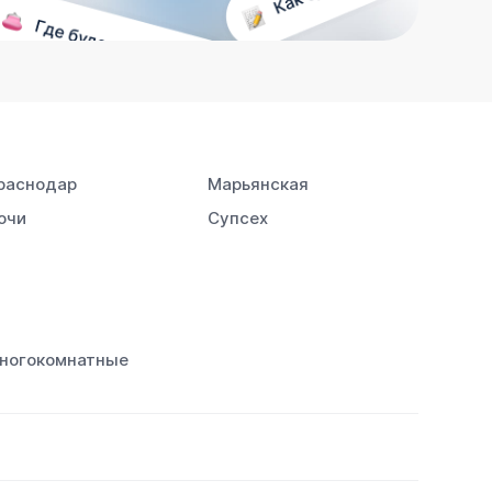
раснодар
Марьянская
очи
Супсех
ногокомнатные