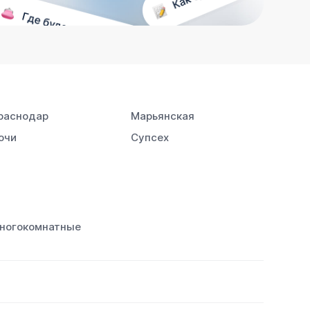
раснодар
Марьянская
очи
Супсех
ногокомнатные