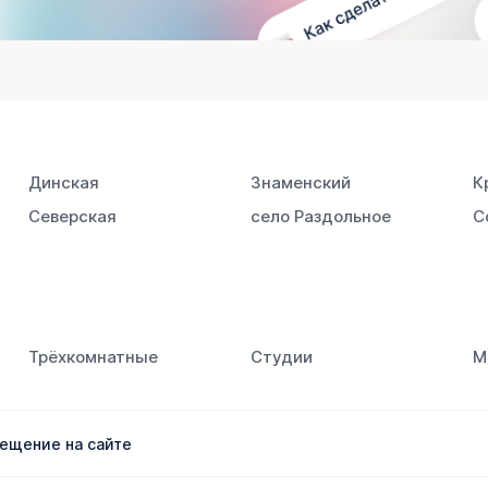
Динская
Знаменский
К
Северская
село Раздольное
С
Трёхкомнатные
Студии
М
ещение на сайте