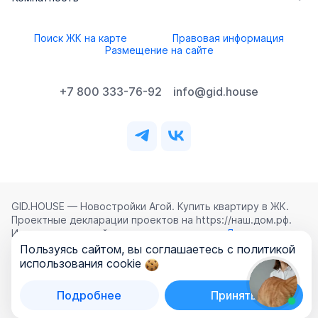
Поиск ЖК на карте
Правовая информация
Размещение на сайте
+7 800 333-76-92
info@gid.house
GID.HOUSE — Новостройки Агой. Купить квартиру в ЖК.
Проектные декларации проектов на https://наш.дом.рф.
Использование сайта означает согласие с
Лицензионным
соглашением
,
Политикой конфиденциальности
и
Пользуясь сайтом, вы соглашаетесь с политикой
Политикой обработки персональных данных
.
использования cookie
©
2026
ООО «ГИД.ХАУЗ»
Подробнее
Принять