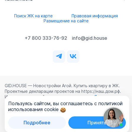
Поиск ЖК на карте
Правовая информация
Размещение на сайте
+7 800 333-76-92
info@gid.house
GID.HOUSE — Новостройки Агой. Купить квартиру в ЖК.
Проектные декларации проектов на https://наш.дом.рф.
Использование сайта означает согласие с
Лицензионным
соглашением
,
Политикой конфиденциальности
и
Пользуясь сайтом, вы соглашаетесь с политикой
Политикой обработки персональных данных
.
использования cookie
©
2026
ООО «ГИД.ХАУЗ»
Подробнее
Принять