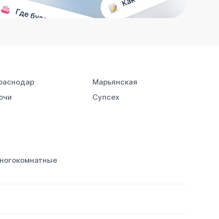
раснодар
Марьянская
очи
Супсех
ногокомнатные