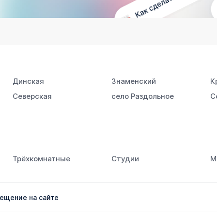
Динская
Знаменский
К
Северская
село Раздольное
С
Трёхкомнатные
Студии
М
ещение на сайте