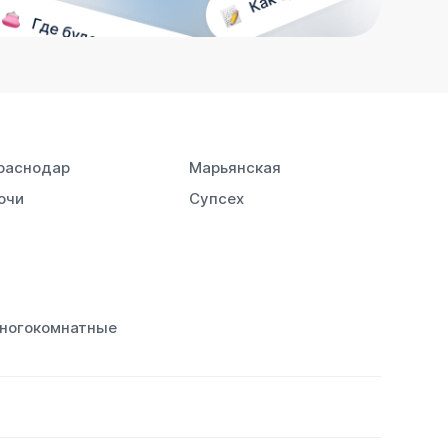
раснодар
Марьянская
очи
Супсех
ногокомнатные