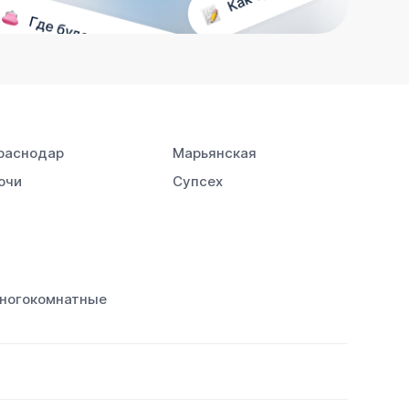
раснодар
Марьянская
очи
Супсех
ногокомнатные