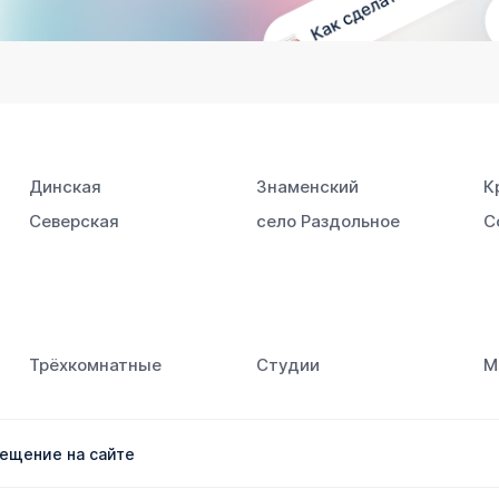
Динская
Знаменский
К
Северская
село Раздольное
С
Трёхкомнатные
Студии
М
ещение на сайте