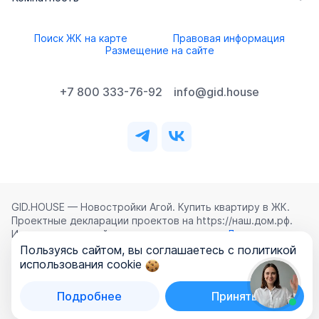
Поиск ЖК на карте
Правовая информация
Размещение на сайте
+7 800 333-76-92
info@gid.house
GID.HOUSE — Новостройки Агой. Купить квартиру в ЖК.
Проектные декларации проектов на https://наш.дом.рф.
Использование сайта означает согласие с
Лицензионным
соглашением
,
Политикой конфиденциальности
и
Пользуясь сайтом, вы соглашаетесь с политикой
Политикой обработки персональных данных
.
использования cookie
©
2026
ООО «ГИД.ХАУЗ»
Подробнее
Принять