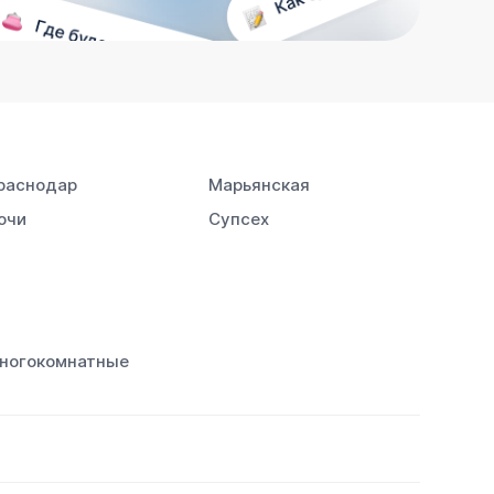
раснодар
Марьянская
очи
Супсех
ногокомнатные