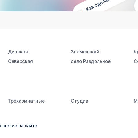
Динская
Знаменский
К
Северская
село Раздольное
С
Трёхкомнатные
Студии
М
ещение на сайте