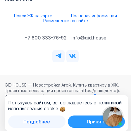
Поиск ЖК на карте
Правовая информация
Размещение на сайте
+7 800 333-76-92
info@gid.house
GID.HOUSE — Новостройки Агой. Купить квартиру в ЖК.
Проектные декларации проектов на https://наш.дом.рф.
Использование сайта означает согласие с
Лицензионным
соглашением
,
Политикой конфиденциальности
и
Пользуясь сайтом, вы соглашаетесь с политикой
Политикой обработки персональных данных
.
использования cookie
©
2026
ООО «ГИД.ХАУЗ»
Подробнее
Принять