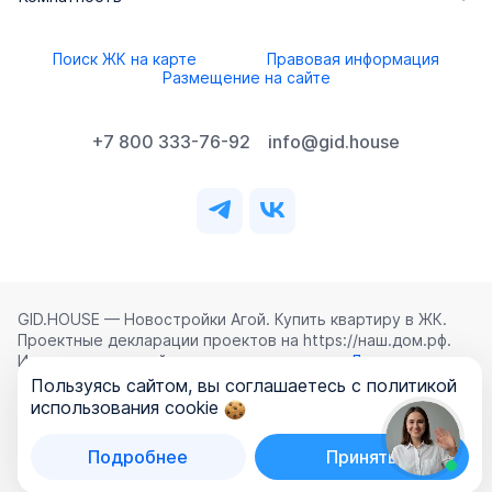
Поиск ЖК на карте
Правовая информация
Размещение на сайте
+7 800 333-76-92
info@gid.house
GID.HOUSE — Новостройки Агой. Купить квартиру в ЖК.
Проектные декларации проектов на https://наш.дом.рф.
Использование сайта означает согласие с
Лицензионным
соглашением
,
Политикой конфиденциальности
и
Пользуясь сайтом, вы соглашаетесь с политикой
Политикой обработки персональных данных
.
использования cookie
©
2026
ООО «ГИД.ХАУЗ»
Подробнее
Принять