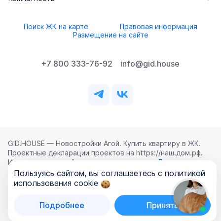
Поиск ЖК на карте
Правовая информация
Размещение на сайте
+7 800 333-76-92
info@gid.house
GID.HOUSE — Новостройки Агой. Купить квартиру в ЖК.
Проектные декларации проектов на https://наш.дом.рф.
Использование сайта означает согласие с
Лицензионным
соглашением
,
Политикой конфиденциальности
и
Пользуясь сайтом, вы соглашаетесь с политикой
Политикой обработки персональных данных
.
использования cookie
©
2026
ООО «ГИД.ХАУЗ»
Подробнее
Принять