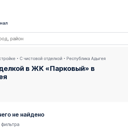
нал
остройке
С чистовой отделкой
Республика Адыгея
тделкой в ЖК «Парковый» в
ея
чего не найдено
 фильтра