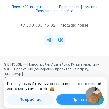
Поиск ЖК на карте
Правовая информация
Размещение на сайте
+7 800 333-76-92
info@gid.house
GID.HOUSE — Новостройки Адыгейска. Купить квартиру
в ЖК. Проектные декларации проектов на https://
наш.дом.рф.
Использование сайта означает согласие с
Лицензионным
соглашением
,
Политикой конфиденциальности
и
Пользуясь сайтом, вы соглашаетесь с политикой
Политикой обработки персональных данных
.
использования cookie
©
2026
ООО «ГИД.ХАУЗ»
Подробнее
Принять