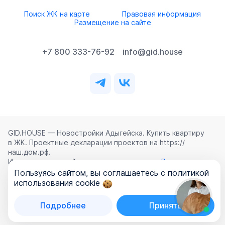
Поиск ЖК на карте
Правовая информация
Размещение на сайте
+7 800 333-76-92
info@gid.house
GID.HOUSE — Новостройки Адыгейска. Купить квартиру
в ЖК. Проектные декларации проектов на https://
наш.дом.рф.
Использование сайта означает согласие с
Лицензионным
соглашением
,
Политикой конфиденциальности
и
Пользуясь сайтом, вы соглашаетесь с политикой
Политикой обработки персональных данных
.
использования cookie
©
2026
ООО «ГИД.ХАУЗ»
Подробнее
Принять