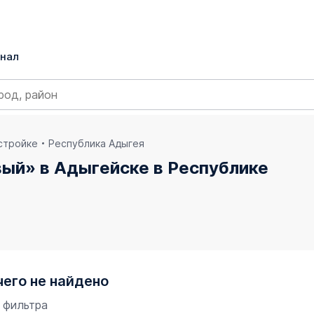
нал
остройке
Республика Адыгея
вый» в Адыгейске в Республике
чего не найдено
 фильтра